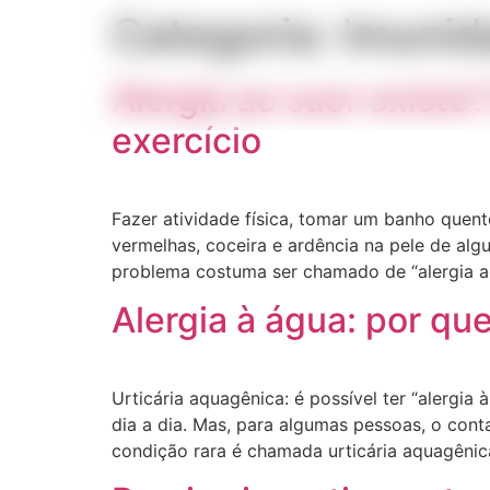
Categoria:
Imunid
Alergia ao suor existe?
exercício
Fazer atividade física, tomar um banho quen
vermelhas, coceira e ardência na pele de a
problema costuma ser chamado de “alergia a
Alergia à água: por qu
Urticária aquagênica: é possível ter “alergi
dia a dia. Mas, para algumas pessoas, o cont
condição rara é chamada urticária aquagêni