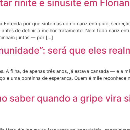
tar rinite e sinusite em Floria
a Entenda por que sintomas como nariz entupido, secreção,
antes de definir o melhor tratamento. Nem todo nariz entu
caminham juntas — por […]
unidade”: será que eles rea
s. A filha, de apenas três anos, já estava cansada — e a 
aço e uma pontinha de esperança. Quem é mãe reconhece na
o saber quando a gripe vira si
lis Uma dúvida muito frequente no consultório, especialme