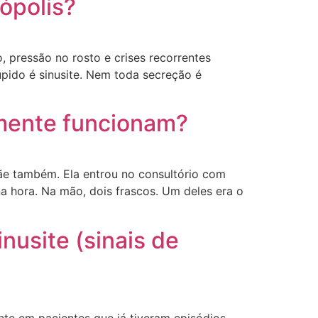
nópolis?
 pressão no rosto e crises recorrentes
pido é sinusite. Nem toda secreção é
lmente funcionam?
mãe também. Ela entrou no consultório com
 hora. Na mão, dois frascos. Um deles era o
nusite (sinais de
nte em pacientes que já tiveram episódios