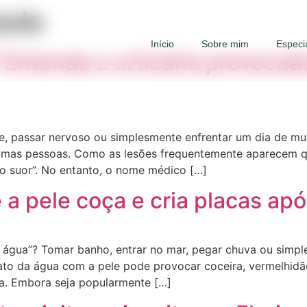
ade
Início
Sobre mim
Especi
 Entenda a urticária provocada
te, passar nervoso ou simplesmente enfrentar um dia de m
lgumas pessoas. Como as lesões frequentemente aparecem q
o suor”. No entanto, o nome médico […]
e a pele coça e cria placas a
a à água”? Tomar banho, entrar no mar, pegar chuva ou sim
ato da água com a pele pode provocar coceira, vermelhidão
ca. Embora seja popularmente […]