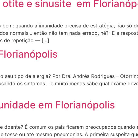
 otite e sinusite em Florianóp
o bem: quando a imunidade precisa de estratégia, não só 
todos normais… então não tem nada errado, né?” E a respo
as de repetição — […]
lorianópolis
 o seu tipo de alergia? Por Dra. Andréa Rodrigues – Otorrin
ausando os sintomas… e muito menos sabe qual exame deve 
unidade em Florianópolis
ve doente? É comum os pais ficarem preocupados quando a 
es de tosse ou até mesmo pneumonias. A primeira suspeita q