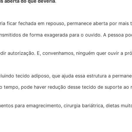
s aberta do que deveria
.
eria ficar fechada em repouso, permanece aberta por mais
nsmitidos de forma exagerada para o ouvido. A pessoa pod
dir autorização. E, convenhamos, ninguém quer ouvir a pr
ncluindo tecido adiposo, que ajuda essa estrutura a perma
empo, pode haver redução desse tecido de suporte ao red
tos para emagrecimento, cirurgia bariátrica, dietas muito 