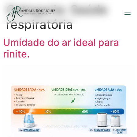
Categoria:
Saúde
respiratória
Umidade do ar ideal para
rinite.